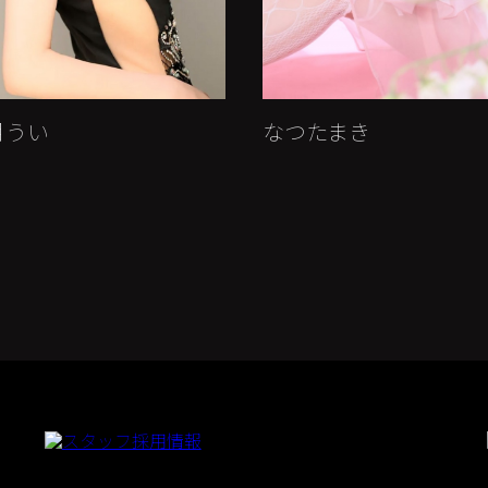
ん
夢宮ゆめ