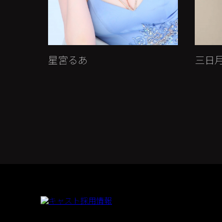
みれい
かれ