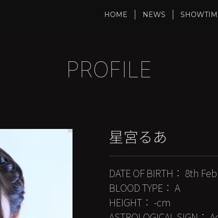
HOME
NEWS
SHOWTIM
PROFILE
星宮るあ
DATE OF BIRTH： 8th Feb
BLOOD TYPE： A
HEIGHT： -cm
ASTROLOGICAL SIGN： Aq