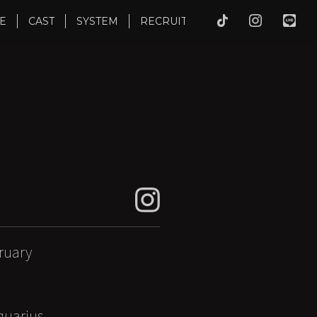
E
CAST
SYSTEM
RECRUIT
ruary
uarius