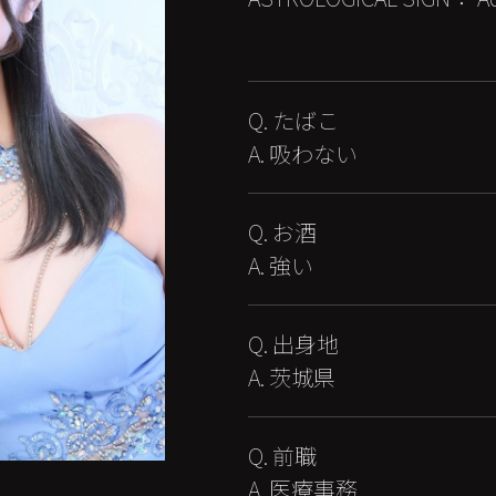
Q. たばこ
A. 吸わない
Q. お酒
A. 強い
Q. 出身地
A. 茨城県
Q. 前職
A. 医療事務