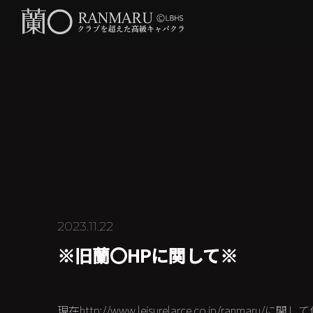
2023.11.22
※旧蘭〇HPに関して※
現在http://www.leisurelarce.co.jp/ranma